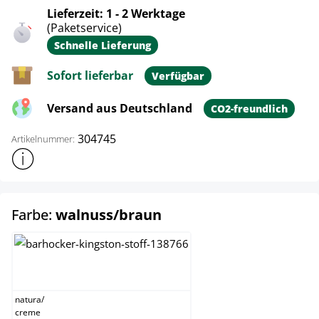
Lieferzeit: 1 - 2 Werktage
(Paketservice)
Schnelle Lieferung
Sofort lieferbar
Verfügbar
Versand aus Deutschland
CO2-freundlich
304745
Artikelnummer:
Weitere Produktinformationen anzeigen
auswählen
Farbe:
walnuss/braun
natura/creme
natura
/
creme