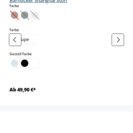
Barhocker Shanghai Stoff
auswählen
Farbe
(Diese Option ist zurzeit nicht verfügbar.)
(Diese Option ist zurzeit nicht verfügbar.)
(Diese Option ist zurzeit nicht verfügbar.)
auswählen
Farbe
taupe
auswählen
Gestell Farbe
Ab 49,90 €*