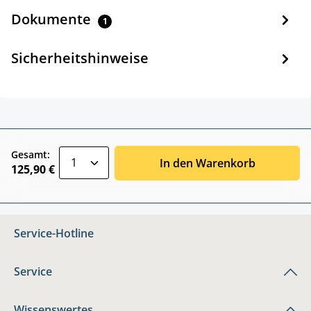
Dokumente
1
Sicherheitshinweise
zentheme.component.product.quantitySele
Gesamt:
In den Warenkorb
125,90 €
Service-Hotline
Service
Wissenswertes