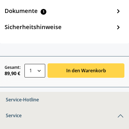
Dokumente
1
Sicherheitshinweise
zentheme.component.product.quantitySele
Gesamt:
In den Warenkorb
89,90 €
Service-Hotline
Service