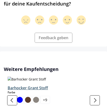
für deine Kaufentscheidung?
Feedback geben
Produktgalerie überspringen
Weitere Empfehlungen
Barhocker Grant Stoff
auswählen
Farbe
+
9