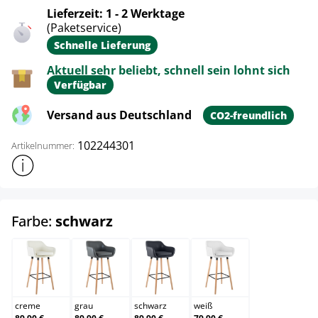
Lieferzeit: 1 - 2 Werktage
(Paketservice)
Schnelle Lieferung
Aktuell sehr beliebt, schnell sein lohnt sich
Verfügbar
Versand aus Deutschland
CO2-freundlich
102244301
Artikelnummer:
Weitere Produktinformationen anzeigen
auswählen
Farbe:
schwarz
creme
grau
schwarz
weiß
creme
grau
schwarz
weiß