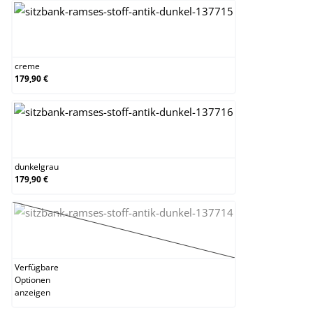
creme
creme
179,90 €
dunkelgrau
dunkelgrau
179,90 €
gelb
(Diese Option ist zurzeit nicht verfügbar.)
Verfügbare
Optionen
anzeigen