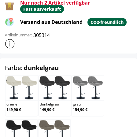
Nur noch 2 Artikel verfügbar
Fast ausverkauft
Versand aus Deutschland
CO2-freundlich
305314
Artikelnummer:
Weitere Produktinformationen anzeigen
auswählen
Farbe:
dunkelgrau
creme
dunkelgrau
grau
creme
dunkelgrau
grau
149,90 €
149,90 €
154,90 €
schwarz
taupe