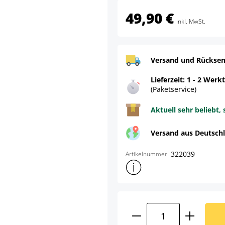
49,90 €
inkl. MwSt.
Versand und Rücksen
Lieferzeit: 1 - 2 Werk
(Paketservice)
Aktuell sehr beliebt, 
Versand aus Deutsch
322039
Artikelnummer:
Weitere Produktinformatione
Produkt Anzahl: G