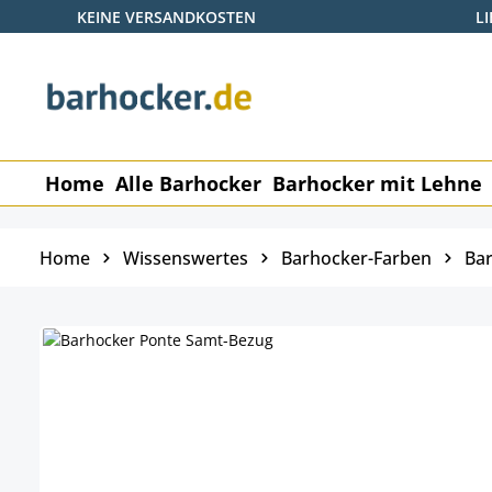
KEINE VERSANDKOSTEN
L
 Hauptinhalt springen
Zur Suche springen
Zur Hauptnavigation springen
Home
Alle Barhocker
Barhocker mit Lehne
Home
Wissenswertes
Barhocker-Farben
Bar