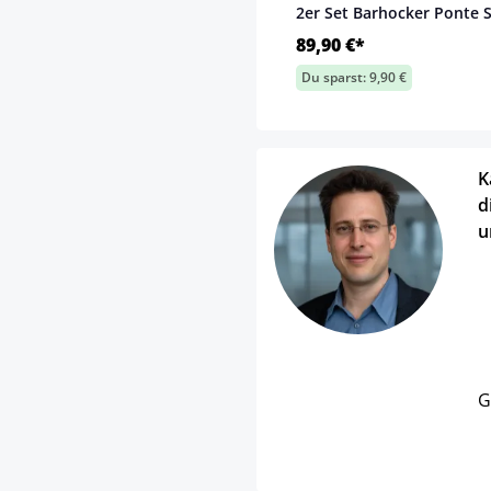
2er Set Barhocker Ponte 
89,90 €*
Du sparst: 9,90 €
K
d
u
G