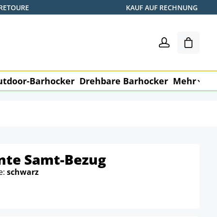
 RETOURE
KAUF AUF RECHNUNG
Warenk
utdoor-Barhocker
Drehbare Barhocker
Mehr
M
nte Samt-Bezug
e:
schwarz