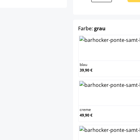
auswählen
Farbe:
grau
blau
blau
39,90 €
crem
creme
49,90 €