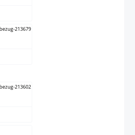
rz
swählen
m