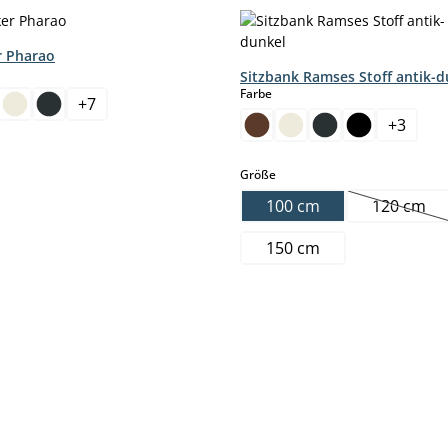
r Pharao
hlen
Sitzbank Ramses Stoff antik-d
auswählen
Farbe
+
7
+
3
auswählen
Größe
100 cm
120 cm
rfügbar.)
(Diese 
150 cm