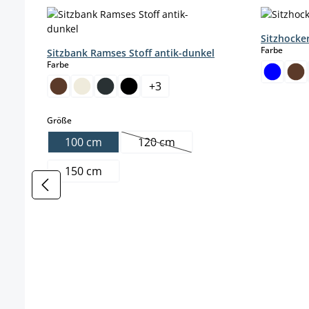
Produktgalerie überspringen
Sitzhocke
auswä
Farbe
Sitzbank Ramses Stoff antik-dunkel
auswählen
Farbe
+
3
auswählen
Größe
100 cm
120 cm
(Diese Option ist zurzeit nicht ve
150 cm