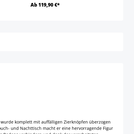
Ab 119,90 €*
Ab 1
Details
s wurde komplett mit auffälligen Zierknöpfen überzogen
Couch- und Nachttisch macht er eine hervorragende Figur