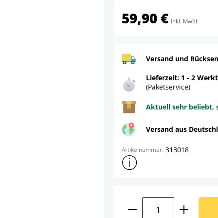
59,90 €
inkl. MwSt.
Versand und Rücksen
Lieferzeit: 1 - 2 Werk
(Paketservice)
Aktuell sehr beliebt, 
Versand aus Deutsch
313018
Artikelnummer:
Weitere Produktinformatione
Produkt Anzahl: G