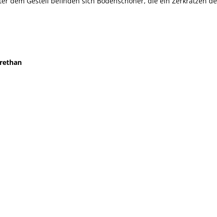
er dem Gestell befinden sich Bodenschoner, die ein Zerkratzen d
rethan