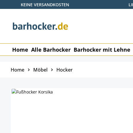
KEINE VERSANDKOSTEN
L
 Hauptinhalt springen
Zur Suche springen
Zur Hauptnavigation springen
Home
Alle Barhocker
Barhocker mit Lehne
Home
Möbel
Hocker