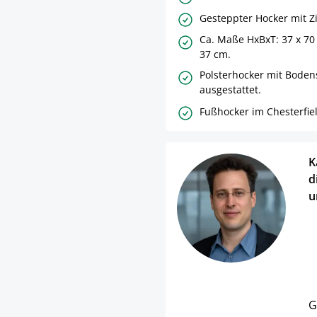
Gesteppter Hocker mit Z
Ca. Maße HxBxT: 37 x 70 
37 cm.
Polsterhocker mit Bode
ausgestattet.
Fußhocker im Chesterfield
K
d
u
G