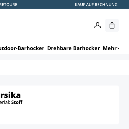
 RETOURE
KAUF AUF RECHNUNG
Warenk
utdoor-Barhocker
Drehbare Barhocker
Mehr
M
rsika
rial:
Stoff