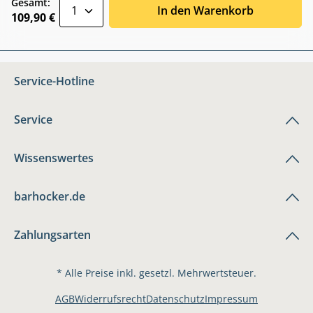
zentheme.component.product.quantitySele
Gesamt:
In den Warenkorb
109,90 €
Service-Hotline
Service
Wissenswertes
barhocker.de
Zahlungsarten
* Alle Preise inkl. gesetzl. Mehrwertsteuer.
AGB
Widerrufsrecht
Datenschutz
Impressum