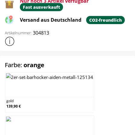
Nur noch 3 Artikel verfügbar
Fast ausverkauft
Versand aus Deutschland
CO2-freundlich
304813
Artikelnummer:
Weitere Produktinformationen anzeigen
auswählen
Farbe:
orange
gold
gold
139,90 €
orange