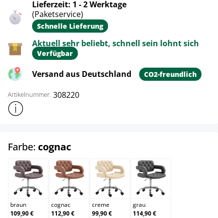
Lieferzeit: 1 - 2 Werktage
(Paketservice)
Schnelle Lieferung
Aktuell sehr beliebt, schnell sein lohnt sich
Verfügbar
Versand aus Deutschland
CO2-freundlich
308220
Artikelnummer:
Weitere Produktinformationen anzeigen
auswählen
Farbe:
cognac
braun
cognac
creme
grau
braun
cognac
creme
grau
109,90 €
112,90 €
99,90 €
114,90 €