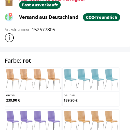
Fast ausverkauft
Versand aus Deutschland
CO2-freundlich
152677805
Artikelnummer:
Weitere Produktinformationen anzeigen
auswählen
Farbe:
rot
eiche
hellblau
eiche
hellblau
239,90 €
189,90 €
lila
natura