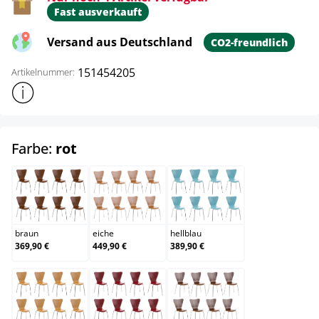
Fast ausverkauft
Versand aus Deutschland
CO2-freundlich
151454205
Artikelnummer:
Weitere Produktinformationen anzeigen
auswählen
Farbe:
rot
braun
eiche
hellblau
braun
eiche
hellblau
369,90 €
449,90 €
389,90 €
natura
rot
walnuss