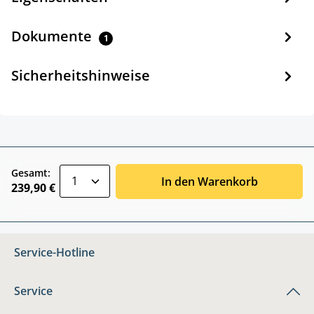
Dokumente
1
Sicherheitshinweise
zentheme.component.product.quantitySele
Gesamt:
In den Warenkorb
239,90 €
Service-Hotline
Service