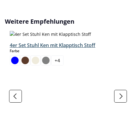
Produktgalerie überspringen
Weitere Empfehlungen
4er Set Stuhl Ken mit Klapptisch Stoff
auswählen
Farbe
+
4