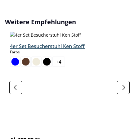
Produktgalerie überspringen
Weitere Empfehlungen
4er Set Besucherstuhl Ken Stoff
auswählen
Farbe
+
4