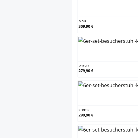
blau
blau
309,90 €
brau
braun
279,90 €
crem
creme
299,90 €