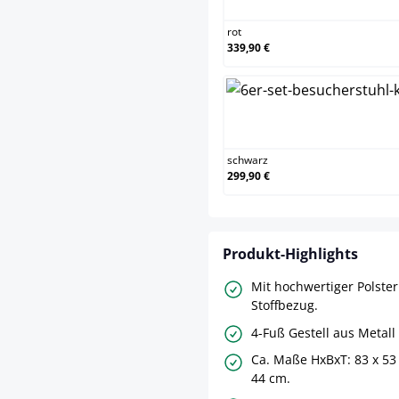
rot
339,90 €
schw
schwarz
299,90 €
Produkt-Highlights
Mit hochwertiger Polste
Stoffbezug.
4-Fuß Gestell aus Metall
Ca. Maße HxBxT: 83 x 53 
44 cm.