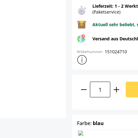
Lieferzeit: 1 - 2 Werk
(Paketservice)
Aktuell sehr beliebt, 
Versand aus Deutsch
151024710
Artikelnummer:
Weitere Produktinformatione
Produkt Anzahl: G
auswählen
Farbe:
blau