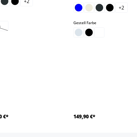
+
2
+
2
hlen
auswählen
Gestell Farbe
n
ese Option ist zurzeit nicht verfügbar.)
0 €*
149,90 €*