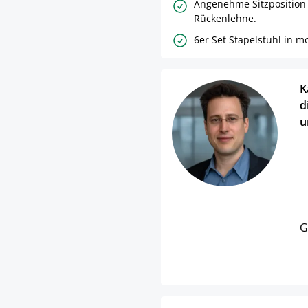
Angenehme Sitzposition
Rückenlehne.
6er Set Stapelstuhl in 
K
d
u
G