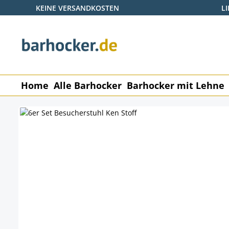
KEINE VERSANDKOSTEN
L
 Hauptinhalt springen
Zur Suche springen
Zur Hauptnavigation springen
Home
Alle Barhocker
Barhocker mit Lehne