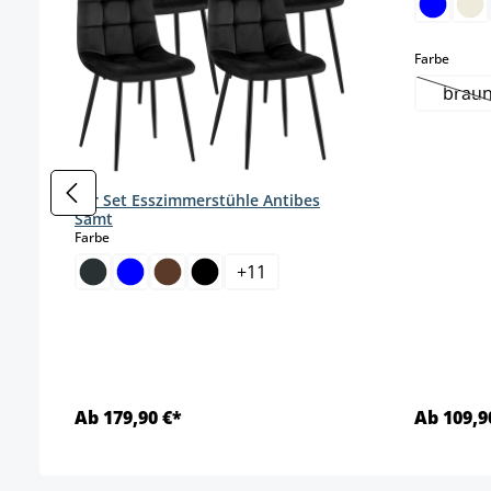
auswä
Farbe
brau
(Di
4er Set Esszimmerstühle Antibes
Samt
auswählen
Farbe
+
11
Ab 179,90 €*
Ab 109,9