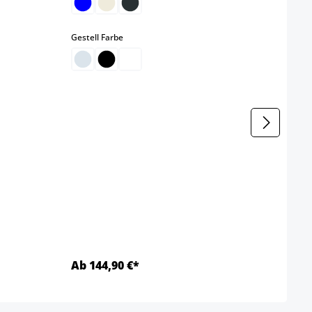
auswählen
Gestell Farbe
2er S
Farbe
Gestel
Ab 144,90 €*
Ab 1