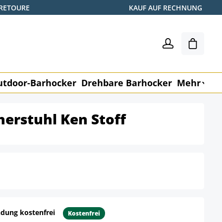
 RETOURE
KAUF AUF RECHNUNG
Warenk
utdoor-Barhocker
Drehbare Barhocker
Mehr
M
herstuhl Ken Stoff
dung kostenfrei
Kostenfrei