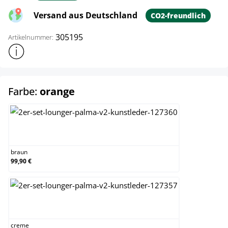
Versand aus Deutschland
CO2-freundlich
305195
Artikelnummer:
Weitere Produktinformationen anzeigen
auswählen
Farbe:
orange
braun
braun
99,90 €
creme
creme