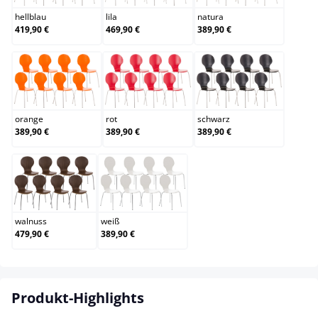
hellblau
lila
natura
419,90 €
469,90 €
389,90 €
orange
rot
schwarz
orange
rot
schwarz
389,90 €
389,90 €
389,90 €
walnuss
weiß
walnuss
weiß
479,90 €
389,90 €
Produkt-Highlights