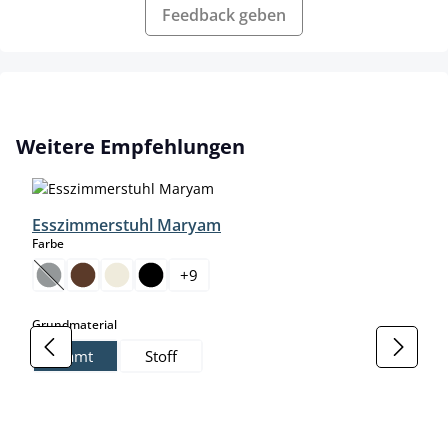
Feedback geben
Produktgalerie überspringen
Weitere Empfehlungen
Esszimmerstuhl Maryam
auswählen
Farbe
+
9
(Diese Option ist zurzeit nicht verfügbar.)
auswählen
Grundmaterial
Samt
Stoff