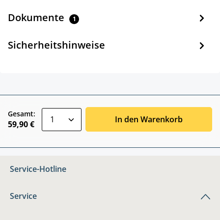
Dokumente
1
Sicherheitshinweise
zentheme.component.product.quantitySele
Gesamt:
In den Warenkorb
59,90 €
Service-Hotline
Service