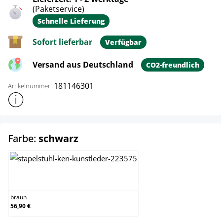
(Paketservice)
Schnelle Lieferung
Sofort lieferbar
Verfügbar
Versand aus Deutschland
CO2-freundlich
181146301
Artikelnummer:
Weitere Produktinformationen anzeigen
auswählen
Farbe:
schwarz
braun
braun
56,90 €