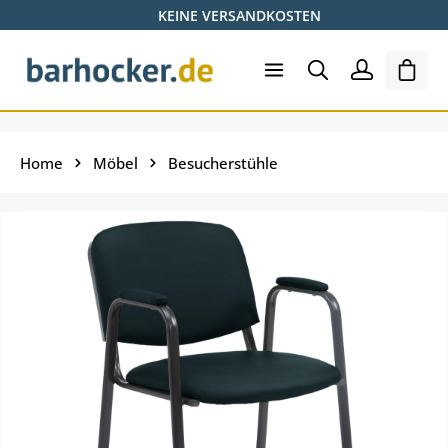
KEINE VERSANDKOSTEN
Zum Hauptinhalt springen
Ware
Home
Möbel
Besucherstühle