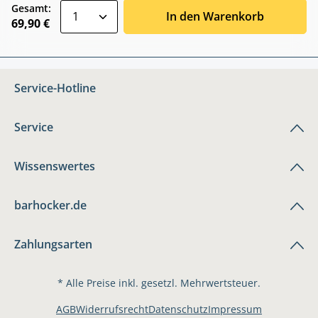
zentheme.component.product.quantitySele
Gesamt:
In den Warenkorb
69,90 €
Service-Hotline
Service
Wissenswertes
barhocker.de
Zahlungsarten
* Alle Preise inkl. gesetzl. Mehrwertsteuer.
AGB
Widerrufsrecht
Datenschutz
Impressum