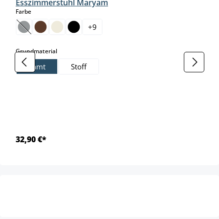
Esszimmerstuhl Maryam
auswählen
Farbe
+
9
(Diese Option ist zurzeit nicht verfügbar.)
auswählen
Grundmaterial
Samt
Stoff
32,90 €*