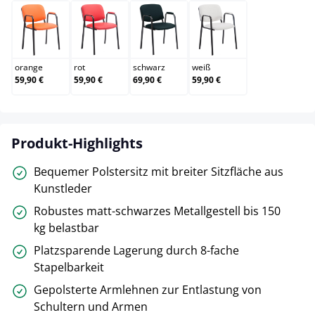
orange
rot
schwarz
weiß
orange
rot
schwarz
weiß
59,90 €
59,90 €
69,90 €
59,90 €
Produkt-Highlights
Bequemer Polstersitz mit breiter Sitzfläche aus
Kunstleder
Robustes matt-schwarzes Metallgestell bis 150
kg belastbar
Platzsparende Lagerung durch 8-fache
Stapelbarkeit
Gepolsterte Armlehnen zur Entlastung von
Schultern und Armen