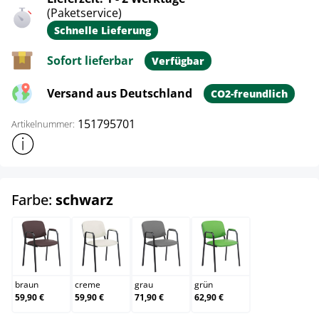
(Paketservice)
Schnelle Lieferung
Sofort lieferbar
Verfügbar
Versand aus Deutschland
CO2-freundlich
151795701
Artikelnummer:
Weitere Produktinformationen anzeigen
auswählen
Farbe:
schwarz
braun
creme
grau
grün
braun
creme
grau
grün
59,90 €
59,90 €
71,90 €
62,90 €