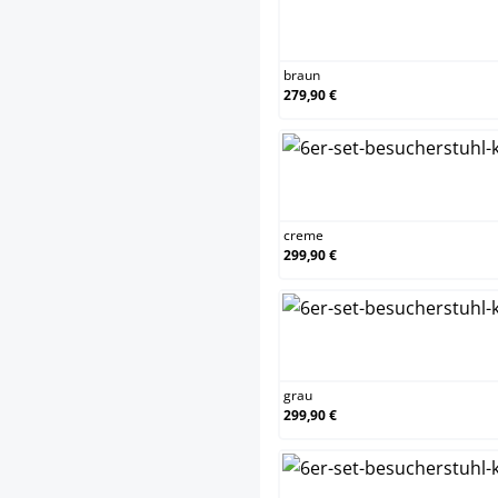
br
braun
279,90 €
cr
creme
299,90 €
gr
grau
299,90 €