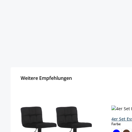
Weitere Empfehlungen
Produktgalerie überspringen
4er Set E
auswä
Farbe