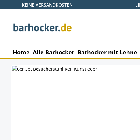
KEINE VERSANDKOSTEN
L
 Hauptinhalt springen
Zur Suche springen
Zur Hauptnavigation springen
Home
Alle Barhocker
Barhocker mit Lehne