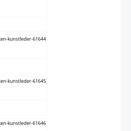
aun
eme
au