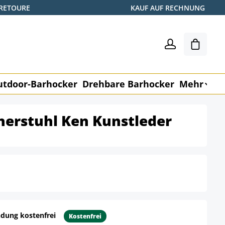
 RETOURE
KAUF AUF RECHNUNG
Warenk
utdoor-Barhocker
Drehbare Barhocker
Mehr
M
herstuhl Ken Kunstleder
dung kostenfrei
Kostenfrei