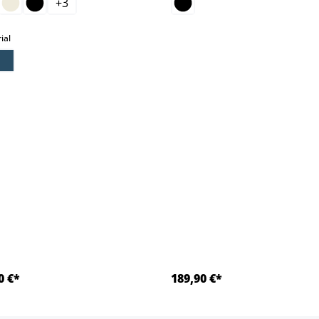
+
3
auswählen
ial
0 €*
189,90 €*