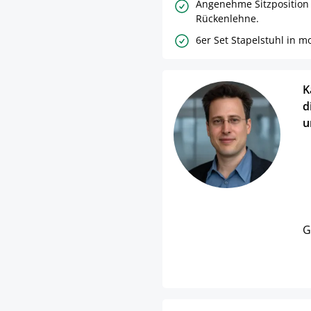
Angenehme Sitzposition
Rückenlehne.
6er Set Stapelstuhl in 
K
d
u
G