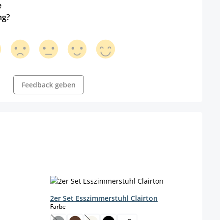
e
ng?
Feedback geben
2er Set Esszimmerstuhl Clairton
4er 
auswählen
Farbe
Farbe