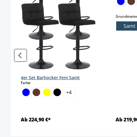
Grundmater
Samt
4er Set Barhocker Feni Samt
auswählen
Farbe
+
4
Ab 224,90 €*
Ab 219,9