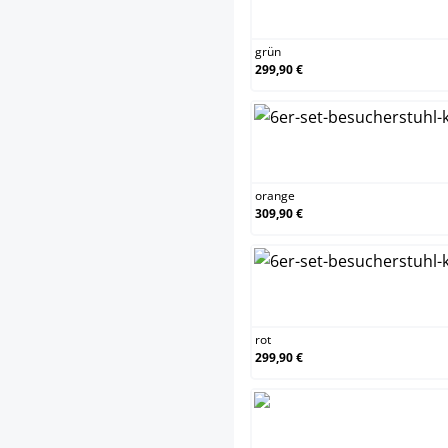
gr
grün
299,90 €
or
orange
309,90 €
ro
rot
299,90 €
sc