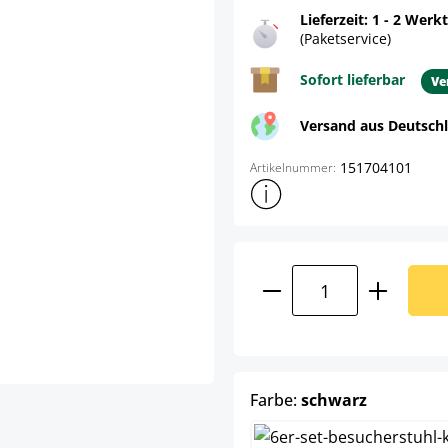
Lieferzeit: 1 - 2 Werk
(Paketservice)
Sofort lieferbar
Ve
Versand aus Deutsch
151704101
Artikelnummer:
Weitere Produktinformatione
Produkt Anzahl: G
auswähle
Farbe:
schwarz