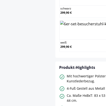
schwarz
299,90 €
we
weiß
299,90 €
Produkt-Highlights
Mit hochwertiger Polste
Kunstlederbezug.
4-Fuß Gestell aus Metall
Ca. Maße HxBxT: 83 x 53 
44 cm.