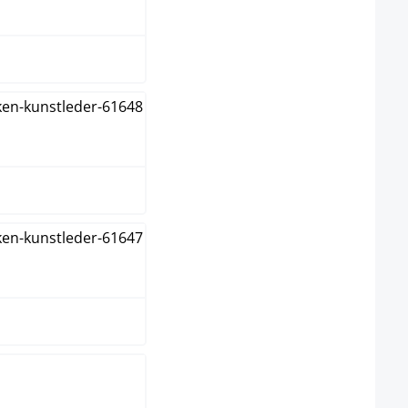
ün
ange
t
hwarz