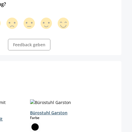
ng?
Feedback geben
Bürostuhl Garston
auswählen
Farbe
it