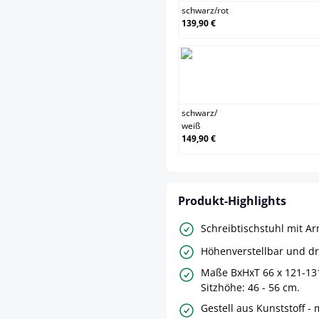
schwarz
/
rot
139,90 €
sc
schwarz
/
weiß
149,90 €
Produkt-Highlights
Schreibtischstuhl mit A
Höhenverstellbar und d
Maße BxHxT 66 x 121-131
Sitzhöhe: 46 - 56 cm.
Gestell aus Kunststoff - 