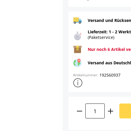
Versand und Rücksen
Lieferzeit: 1 - 2 Werk
(Paketservice)
Nur noch 6 Artikel v
Versand aus Deutsch
192560937
Artikelnummer:
Weitere Produktinformatione
Produkt Anzahl: G