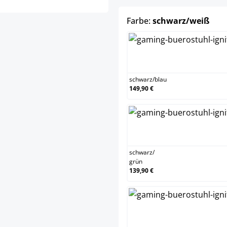
aus
Farbe:
schwarz/weiß
sc
schwarz
/
blau
149,90 €
sc
schwarz
/
grün
139,90 €
sc