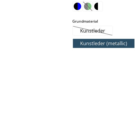
(Diese Option ist zurzei
auswählen
Grundmaterial
Kunstleder
(Diese Option ist zurz
Kunstleder (metallic)