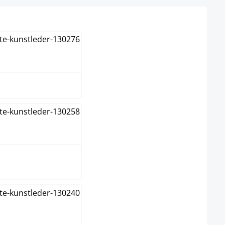
wählen
hwarz/blau
hwarz/grün
hwarz/rot