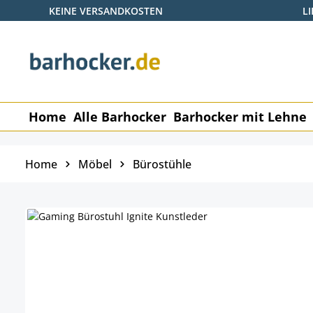
KEINE VERSANDKOSTEN
L
 Hauptinhalt springen
Zur Suche springen
Zur Hauptnavigation springen
Home
Alle Barhocker
Barhocker mit Lehne
Home
Möbel
Bürostühle