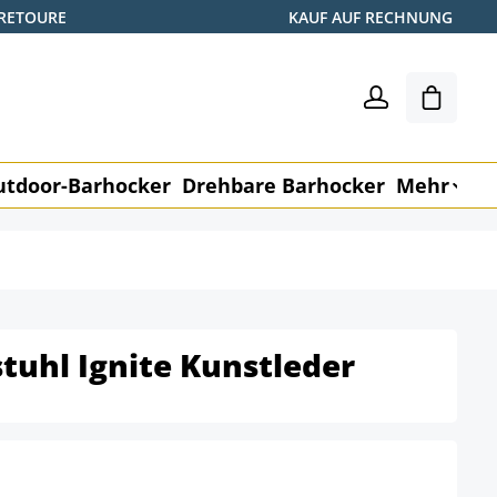
 RETOURE
KAUF AUF RECHNUNG
Shoppin
utdoor-Barhocker
Drehbare Barhocker
Mehr
M
tuhl Ignite Kunstleder