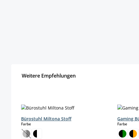
Weitere Empfehlungen
Produktgalerie überspringen
Bürostuhl Miltona Stoff
Gaming Bü
auswählen
auswä
Farbe
Farbe
(Diese Option ist zurzeit nicht verfügbar.)