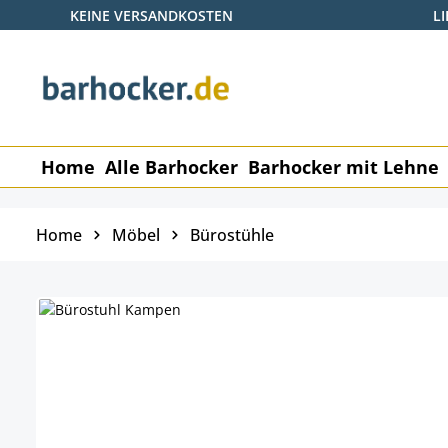
KEINE VERSANDKOSTEN
L
 Hauptinhalt springen
Zur Suche springen
Zur Hauptnavigation springen
Home
Alle Barhocker
Barhocker mit Lehne
Home
Möbel
Bürostühle