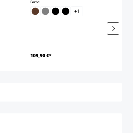
auswählen
Farbe
Farbe
+
1
109,90 €*
114,
Details