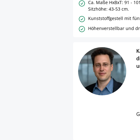
Ca. Maße HxBxT: 91 - 101
Sitzhöhe: 43-53 cm.
Kunststoffgestell mit fün
Höhenverstellbar und d
K
d
u
G