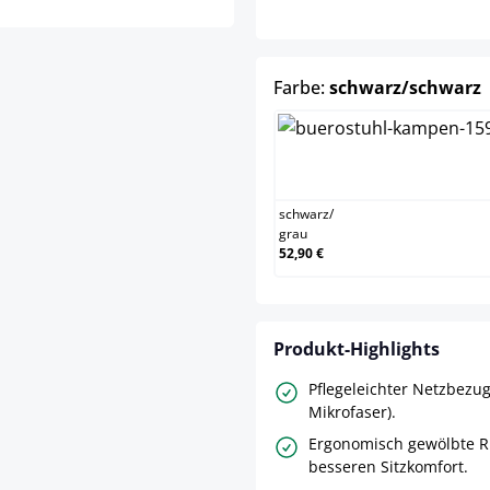
Farbe:
schwarz/schwarz
schwarz/g
schwarz
/
grau
52,90 €
Produkt-Highlights
Pflegeleichter Netzbezu
Mikrofaser).
Ergonomisch gewölbte R
besseren Sitzkomfort.