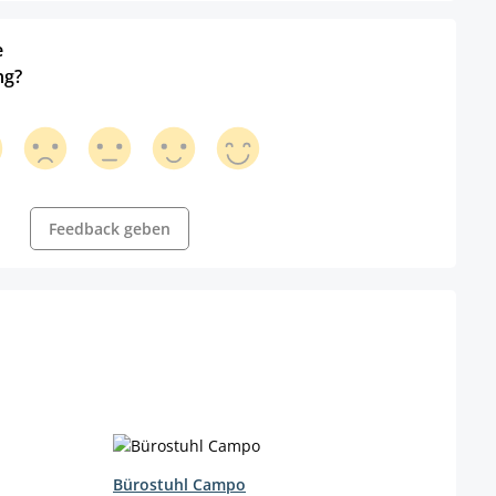
e
ng?
Feedback geben
Bürostuhl Campo
Büro