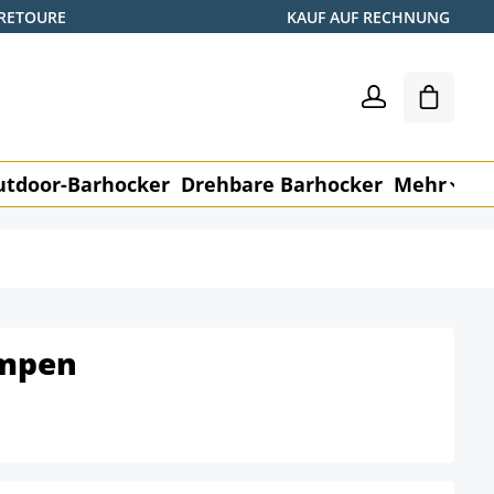
 RETOURE
KAUF AUF RECHNUNG
Warenk
utdoor-Barhocker
Drehbare Barhocker
Mehr
M
ampen