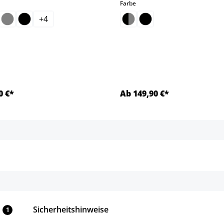
hlen
auswählen
Farbe
+
4
0 €*
Ab 149,90 €*
Details
Details
Sicherheitshinweise
1