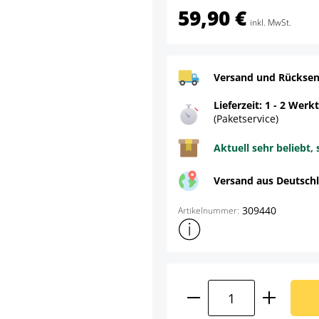
59,90 €
inkl. MwSt.
Versand und Rücksen
Lieferzeit: 1 - 2 Werk
(Paketservice)
Aktuell sehr beliebt, 
Versand aus Deutsch
309440
Artikelnummer:
Weitere Produktinformatione
Produkt Anzahl: G