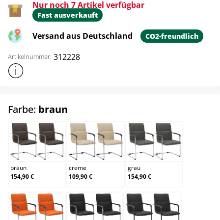
Nur noch 7 Artikel verfügbar
Fast ausverkauft
Versand aus Deutschland
CO2-freundlich
312228
Artikelnummer:
Weitere Produktinformationen anzeigen
auswählen
Farbe:
braun
braun
creme
grau
braun
creme
grau
154,90 €
109,90 €
154,90 €
orange
schwarz
schwarz/schwarz