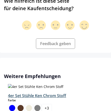
Wie hilfreich ist diese Seite
für deine Kaufentscheidung?
Feedback geben
Produktgalerie überspringen
Weitere Empfehlungen
4er Set Stühle Ken Chrom Stoff
auswählen
Farbe
+
3