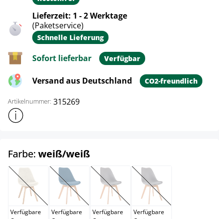
Lieferzeit: 1 - 2 Werktage
(Paketservice)
Schnelle Lieferung
Sofort lieferbar
Verfügbar
Versand aus Deutschland
CO2-freundlich
315269
Artikelnummer:
Weitere Produktinformationen anzeigen
auswählen
Farbe:
weiß/weiß
beige
blau
bordeauxrot
braun
(Diese Option ist zurzeit nicht verfügbar.)
(Diese Option ist zurzeit nicht verfügbar.)
(Diese Option ist zurzeit nicht verfügb
(Diese Option ist zurzei
Verfügbare
Verfügbare
Verfügbare
Verfügbare