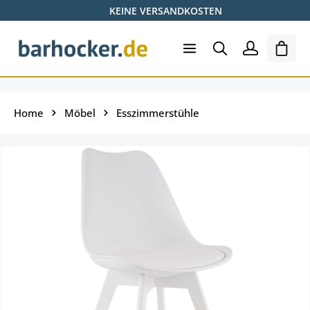
KEINE VERSANDKOSTEN
Zum Hauptinhalt springen
Shopp
Home
Möbel
Esszimmerstühle