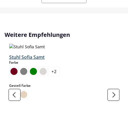
Produktgalerie überspringen
Weitere Empfehlungen
Stuhl Sofia Samt
auswählen
Farbe
+
2
auswählen
Gestell Farbe