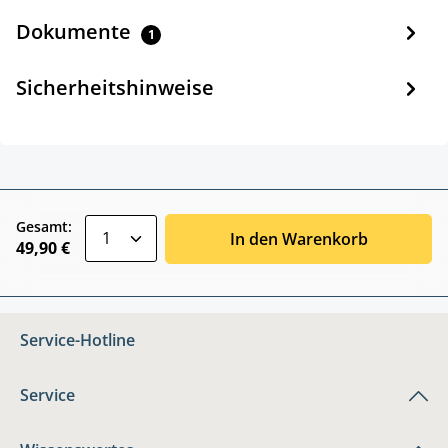
Dokumente
1
Sicherheitshinweise
zentheme.component.product.quantitySele
Gesamt:
In den Warenkorb
49,90 €
Service-Hotline
Service