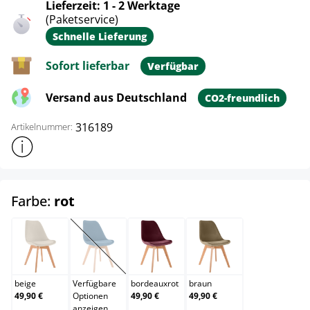
Lieferzeit: 1 - 2 Werktage
(Paketservice)
Schnelle Lieferung
Sofort lieferbar
Verfügbar
Versand aus Deutschland
CO2-freundlich
316189
Artikelnummer:
Weitere Produktinformationen anzeigen
auswählen
Farbe:
rot
beige
blau
bordeauxrot
braun
(Diese Option ist zurzeit nicht verfügbar.)
beige
Verfügbare
bordeauxrot
braun
49,90 €
Optionen
49,90 €
49,90 €
anzeigen