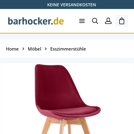
KEINE VERSANDKOSTEN
Zum Hauptinhalt springen
Ware
Home
Möbel
Esszimmerstühle