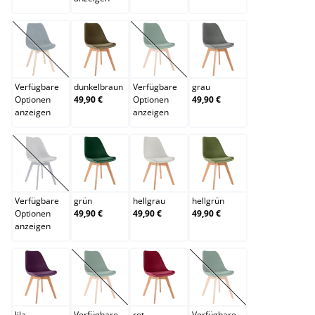
dunkelblau
dunkelbraun
dunkelgrau
grau
(Diese Option ist zurzeit nicht verfügbar.)
(Diese Option ist zurzeit nicht verfügb
Verfügbare
dunkelbraun
Verfügbare
grau
Optionen
49,90 €
Optionen
49,90 €
anzeigen
anzeigen
grau/grau
grün
hellgrau
hellgrün
(Diese Option ist zurzeit nicht verfügbar.)
Verfügbare
grün
hellgrau
hellgrün
Optionen
49,90 €
49,90 €
49,90 €
anzeigen
lila
orange
rot
schwarz
(Diese Option ist zurzeit nicht verfügbar.)
(Diese Option ist zurzei
lila
Verfügbare
rot
Verfügbare