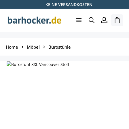
KEINE VERSANDKOSTEN
Zum Hauptinhalt springen
Ware
Home
Möbel
Bürostühle