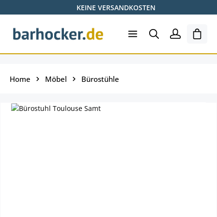
KEINE VERSANDKOSTEN
Zum Hauptinhalt springen
Ware
Home
Möbel
Bürostühle