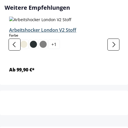
Produktgalerie überspringen
Weitere Empfehlungen
Arbeitshocker London V2 Stoff
auswählen
Farbe
+
1
Ab 99,90 €*