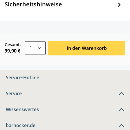
Sicherheitshinweise
zentheme.component.product.quantitySele
Gesamt:
In den Warenkorb
99,90 €
Service-Hotline
Service
Wissenswertes
barhocker.de