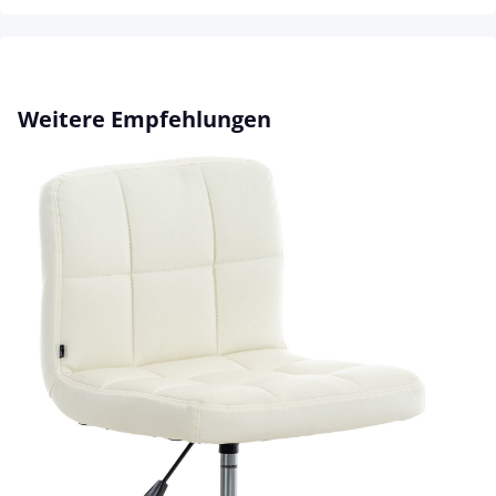
Produktgalerie überspringen
Weitere Empfehlungen