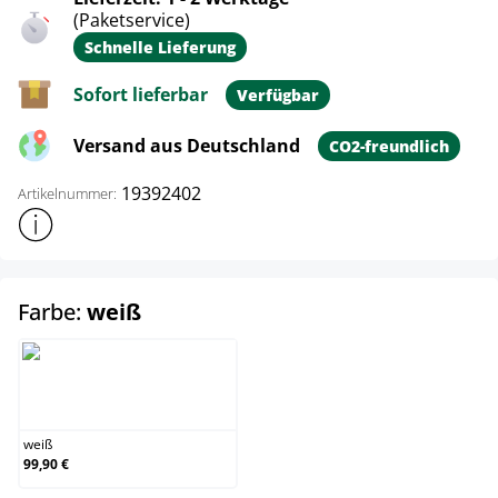
(Paketservice)
Schnelle Lieferung
Sofort lieferbar
Verfügbar
Versand aus Deutschland
CO2-freundlich
19392402
Artikelnummer:
Weitere Produktinformationen anzeigen
auswählen
Farbe:
weiß
weiß
weiß
99,90 €