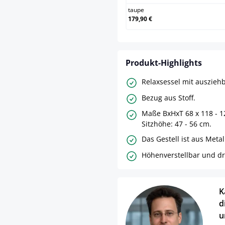
taupe
179,90 €
Produkt-Highlights
Relaxsessel mit auszieh
Bezug aus Stoff.
Maße BxHxT 68 x 118 - 1
Sitzhöhe: 47 - 56 cm.
Das Gestell ist aus Meta
Höhenverstellbar und d
K
d
u