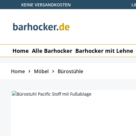
KEINE VERSANDKOSTEN
L
 Hauptinhalt springen
Zur Suche springen
Zur Hauptnavigation springen
Home
Alle Barhocker
Barhocker mit Lehne
Home
Möbel
Bürostühle