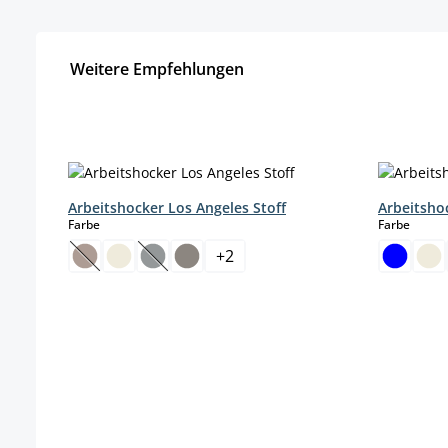
Weitere Empfehlungen
Produktgalerie überspringen
Arbeitshocker Los Angeles Stoff
Arbeitsho
auswählen
auswä
Farbe
Farbe
+
2
(Diese Option ist zurzeit nicht verfügbar.)
(Diese Option ist zurzeit nicht verfügbar.)