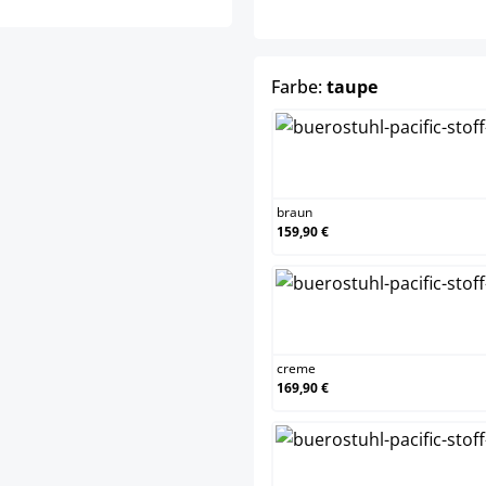
auswählen
Farbe:
taupe
b
braun
159,90 €
c
creme
169,90 €
d