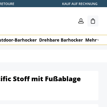
 RETOURE
KAUF AUF RECHNUNG
Warenk
utdoor-Barhocker
Drehbare Barhocker
Mehr
M
ific Stoff mit Fußablage