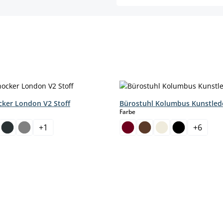
cker London V2 Stoff
Bürostuhl Kolumbus Kunstled
hlen
auswählen
Farbe
+
1
+
6