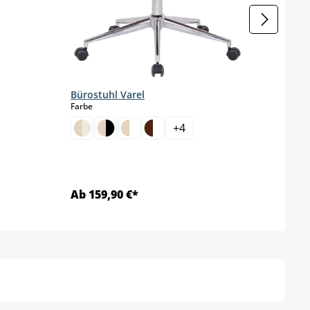
Bürostuhl Varel
Büro
auswählen
Farbe
Farbe
+
4
Ab 159,90 €*
Ab 1
Details