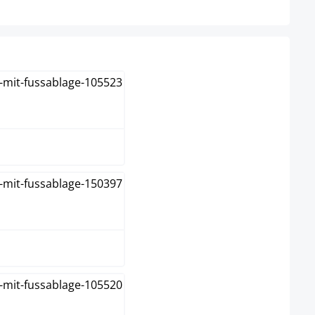
raun
reme
unkelgrau