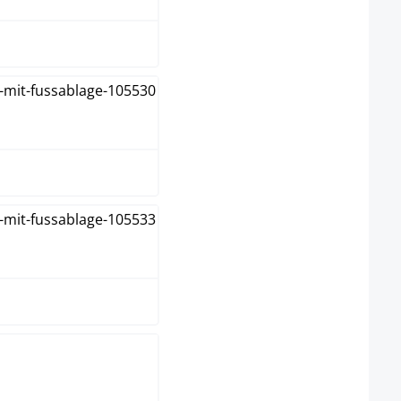
rau
chwarz
aupe