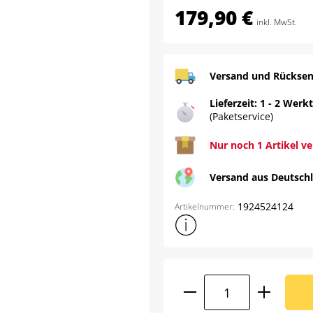
179,90 €
inkl. MwSt.
Versand und Rücksen
Lieferzeit: 1 - 2 Werk
(Paketservice)
Nur noch 1 Artikel v
Versand aus Deutsch
1924524124
Artikelnummer:
Weitere Produktinformatione
Produkt Anzahl: G