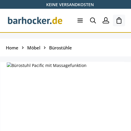
KEINE VERSANDKOSTEN
Zum Hauptinhalt springen
Ware
Home
Möbel
Bürostühle