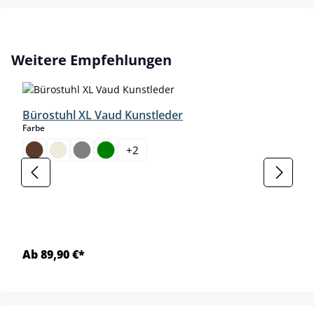
Produktgalerie überspringen
Weitere Empfehlungen
Bürostuhl XL Vaud Kunstleder
auswählen
Farbe
+
2
Ab 89,90 €*