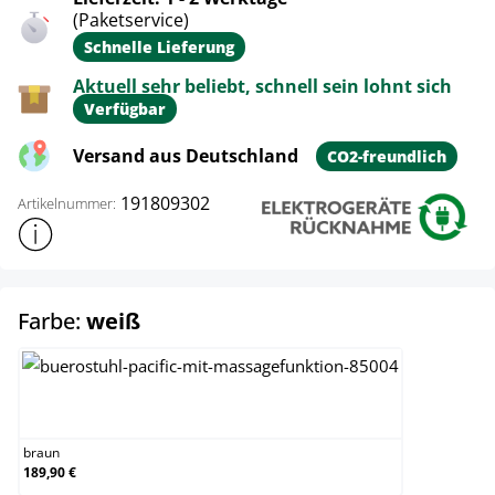
(Paketservice)
Schnelle Lieferung
Aktuell sehr beliebt, schnell sein lohnt sich
Verfügbar
Versand aus Deutschland
CO2-freundlich
191809302
Artikelnummer:
Weitere Produktinformationen anzeigen
auswählen
Farbe:
weiß
braun
braun
189,90 €