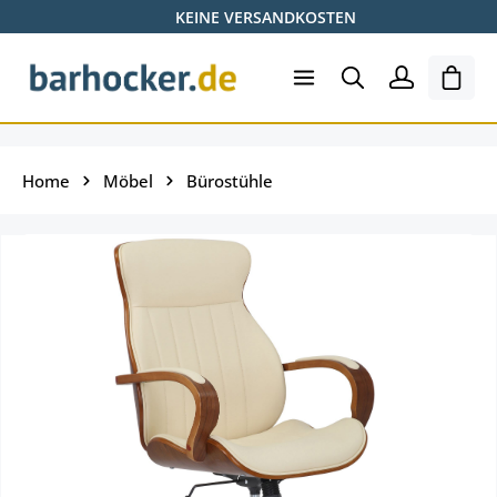
KEINE VERSANDKOSTEN
Zum Hauptinhalt springen
Ware
Home
Möbel
Bürostühle