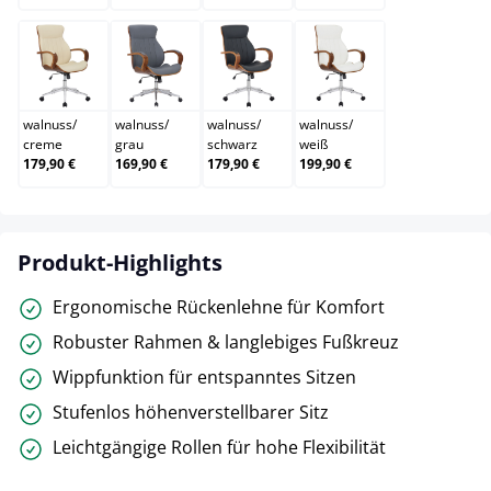
walnuss/creme
walnuss/grau
walnuss/schwarz
walnuss/weiß
walnuss
/
walnuss
/
walnuss
/
walnuss
/
creme
grau
schwarz
weiß
179,90 €
169,90 €
179,90 €
199,90 €
Produkt-Highlights
Ergonomische Rückenlehne für Komfort
Robuster Rahmen & langlebiges Fußkreuz
Wippfunktion für entspanntes Sitzen
Stufenlos höhenverstellbarer Sitz
Leichtgängige Rollen für hohe Flexibilität