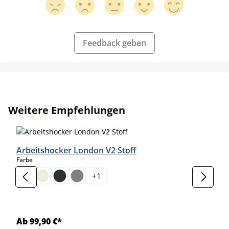
Feedback geben
Produktgalerie überspringen
Weitere Empfehlungen
Arbeitshocker London V2 Stoff
auswählen
Farbe
+
1
Ab 99,90 €*