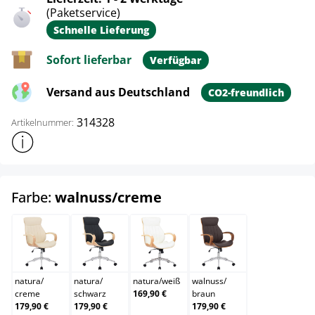
(Paketservice)
Schnelle Lieferung
Sofort lieferbar
Verfügbar
Versand aus Deutschland
CO2-freundlich
314328
Artikelnummer:
Weitere Produktinformationen anzeigen
auswählen
Farbe:
walnuss/creme
natura/creme
natura/schwarz
natura/weiß
walnuss/braun
natura
/
natura
/
natura
/
weiß
walnuss
/
creme
schwarz
169,90 €
braun
179,90 €
179,90 €
179,90 €