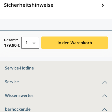
Sicherheitshinweise
zentheme.component.product.quantitySele
Gesamt:
In den Warenkorb
179,90 €
Service-Hotline
Service
Wissenswertes
barhocker.de