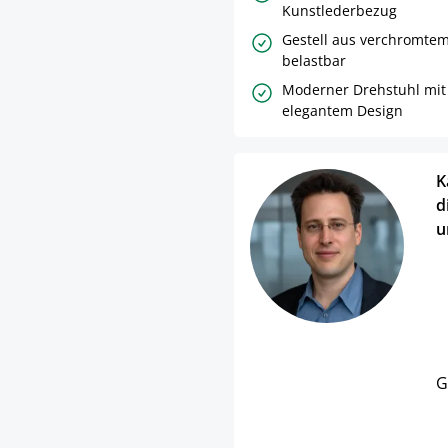
Kunstlederbezug
Gestell aus verchromtem 
belastbar
Moderner Drehstuhl mit
elegantem Design
K
d
u
G