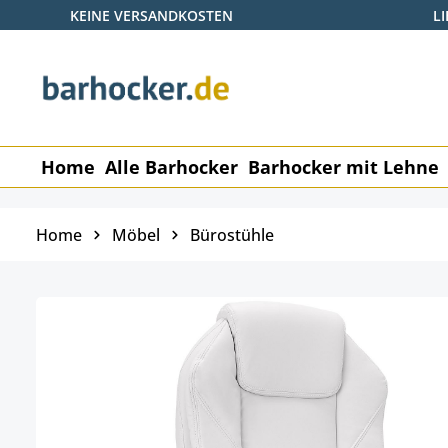
KEINE VERSANDKOSTEN
L
 Hauptinhalt springen
Zur Suche springen
Zur Hauptnavigation springen
Home
Alle Barhocker
Barhocker mit Lehne
Home
Möbel
Bürostühle