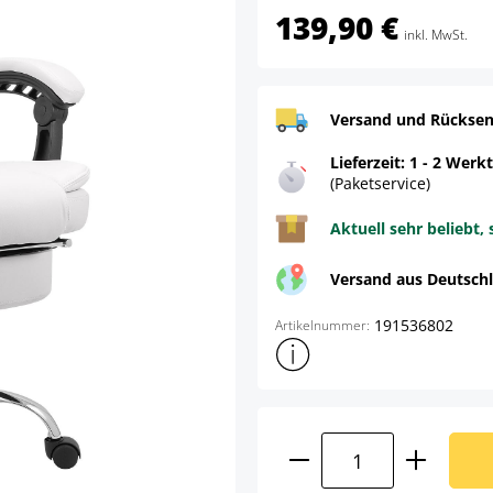
139,90 €
inkl. MwSt.
Versand und Rücksen
Lieferzeit: 1 - 2 Werk
(Paketservice)
Aktuell sehr beliebt, 
Versand aus Deutsch
191536802
Artikelnummer:
Weitere Produktinformatione
Produkt Anzahl: G