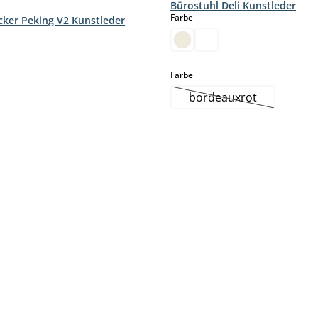
Bürostuhl Deli Kunstleder
auswählen
Farbe
cker Peking V2 Kunstleder
hlen
auswählen
Farbe
bordeauxrot
(Diese Option ist zur