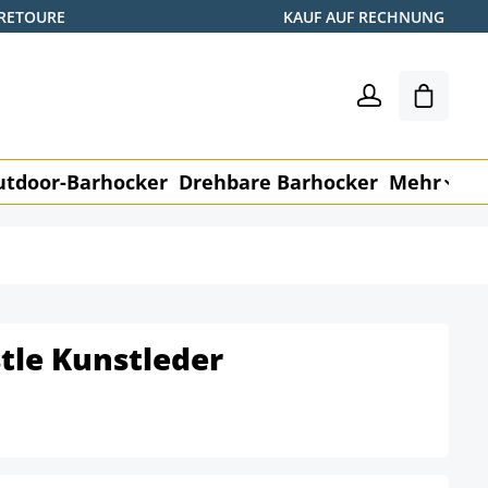
 RETOURE
KAUF AUF RECHNUNG
Shoppin
utdoor-Barhocker
Drehbare Barhocker
Mehr
M
tle Kunstleder