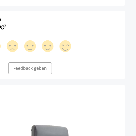
e
ng?
Feedback geben