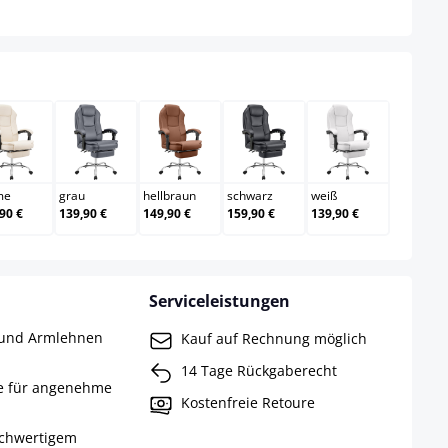
creme
grau
hellbraun
schwarz
weiß
me
grau
hellbraun
schwarz
weiß
90 €
139,90 €
149,90 €
159,90 €
139,90 €
Serviceleistungen
e und Armlehnen
Kauf auf Rechnung möglich
14 Tage Rückgaberecht
e für angenehme
Kostenfreie Retoure
ochwertigem