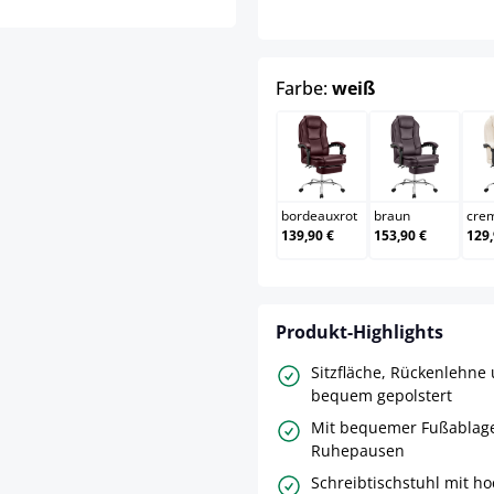
auswählen
Farbe:
weiß
bordeauxrot
braun
bordeauxrot
braun
cre
139,90 €
153,90 €
129,
Produkt-Highlights
Sitzfläche, Rückenlehn
bequem gepolstert
Mit bequemer Fußablag
Ruhepausen
Schreibtischstuhl mit h