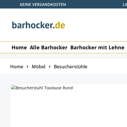
KEINE VERSANDKOSTEN
L
 Hauptinhalt springen
Zur Suche springen
Zur Hauptnavigation springen
Home
Alle Barhocker
Barhocker mit Lehne
Home
Möbel
Besucherstühle