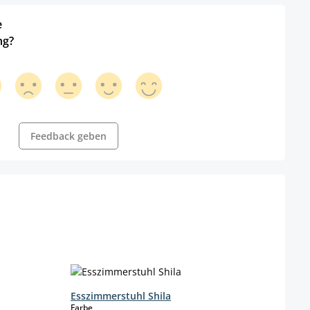
e
ng?
Feedback geben
Esszimmerstuhl Shila
auswählen
Farbe