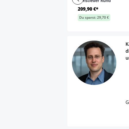
Kunstleder Rund
209,90 €*
Du sparst: 29,70 €
K
d
u
G