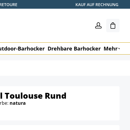
 RETOURE
KAUF AUF RECHNUNG
Warenk
utdoor-Barhocker
Drehbare Barhocker
Mehr
M
l Toulouse Rund
arbe:
natura