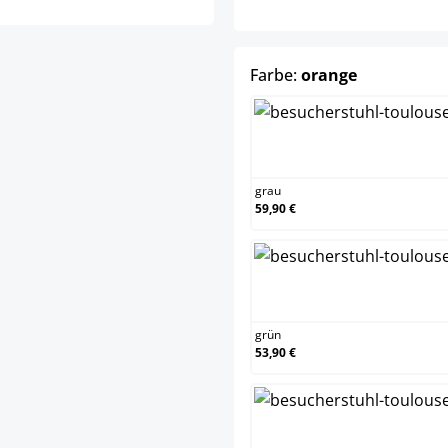
auswählen
Farbe:
orange
grau
grau
59,90 €
grün
grün
53,90 €
schwa