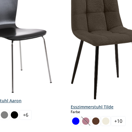
tuhl Aaron
hlen
Esszimmerstuhl Tilde
auswählen
Farbe
+
6
+
10
(Diese Option ist zurzei