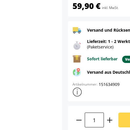
59,90 €
inkl. MwSt.
Versand und Rücksen
Lieferzeit: 1 - 2 Werk
(Paketservice)
Sofort lieferbar
Ve
Versand aus Deutsch
151634909
Artikelnummer:
Weitere Produktinformatione
Produkt Anzahl: G