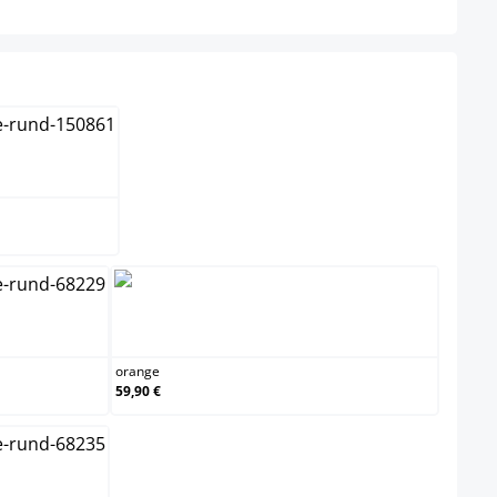
orange
orange
59,90 €
rz