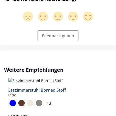
Feedback geben
Produktgalerie überspringen
Weitere Empfehlungen
Esszimmerstuhl Borneo Stoff
auswählen
Farbe
+
3
auswählen
Gestell Farbe