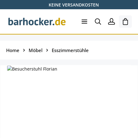
KEINE VERSANDKOSTEN
Zum Hauptinhalt springen
Ware
Home
Möbel
Esszimmerstühle