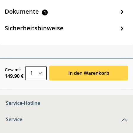
Dokumente
1
Sicherheitshinweise
zentheme.component.product.quantitySele
Gesamt:
In den Warenkorb
149,90 €
Service-Hotline
Service