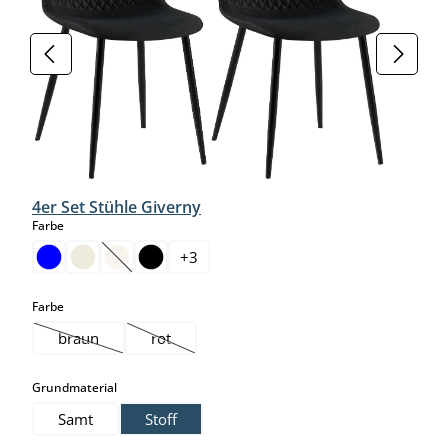
4er Set Stühle Giverny
auswählen
Farbe
+
3
(Diese Option ist zurzeit nicht verfügbar.)
auswählen
Farbe
braun
rot
(Diese Option ist zurzeit nicht verfügbar.)
(Diese Option ist zurzeit nicht verfügbar.)
auswählen
Grundmaterial
Samt
Stoff