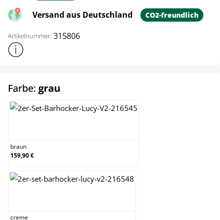
Versand aus Deutschland
CO2-freundlich
315806
Artikelnummer:
Weitere Produktinformationen anzeigen
auswählen
Farbe:
grau
braun
braun
159,90 €
creme
creme