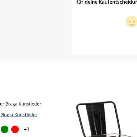
für deine Kaufentscheidu
 Braga Kunstleder
hlen
+
3