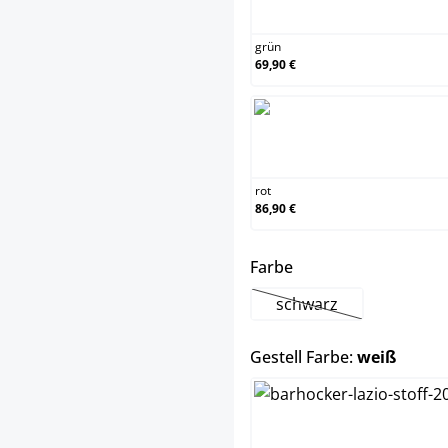
grün
grün
69,90 €
rot
rot
86,90 €
auswählen
Farbe
schwarz
(Diese Option ist zurz
auswä
Gestell Farbe:
weiß
chrom