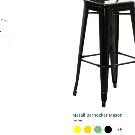
hlen
n
ese Option ist zurzeit nicht verfügbar.)
auswählen
e
ese Option ist zurzeit nicht verfügbar.)
Metall Barhocker Mason
auswählen
Farbe
+
6
(Diese Option ist z