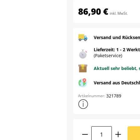
86,90 €
inkl. MwSt.
Versand und Rücksen
Lieferzeit: 1 - 2 Werk
(Paketservice)
Aktuell sehr beliebt, 
Versand aus Deutsch
321789
Artikelnummer:
Weitere Produktinformatione
Produkt Anzahl: G