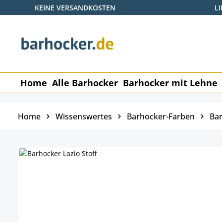
KEINE VERSANDKOSTEN
L
 Hauptinhalt springen
Zur Suche springen
Zur Hauptnavigation springen
Home
Alle Barhocker
Barhocker mit Lehne
Home
Wissenswertes
Barhocker-Farben
Bar