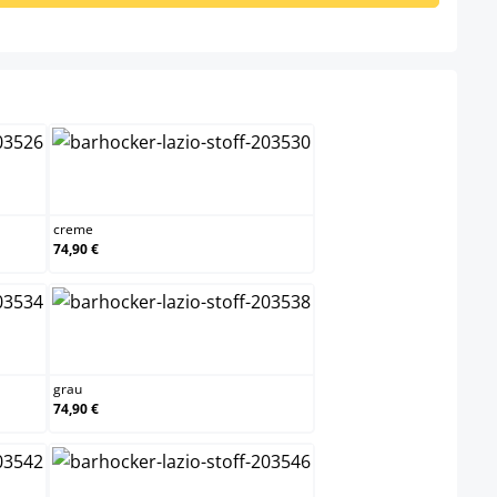
creme
creme
74,90 €
u
grau
grau
74,90 €