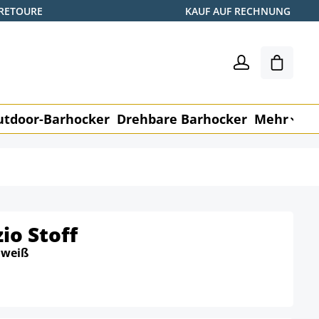
 RETOURE
KAUF AUF RECHNUNG
Warenk
utdoor-Barhocker
Drehbare Barhocker
Mehr
M
io Stoff
:
weiß