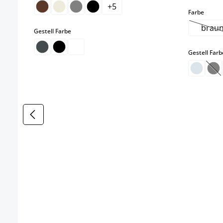
+
5
auswä
Farbe
brau
auswählen
Gestell Farbe
(Di
Gestell Farb
(Di