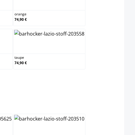
orange
orange
74,90 €
taupe
taupe
74,90 €
eit nicht verfügbar.)
hlen
schwarz