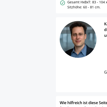
Gesamt HxBxT: 83 - 104 x
Sitzhöhe: 60 - 81 cm.
K
d
u
G
Wie hilfreich ist diese Seit