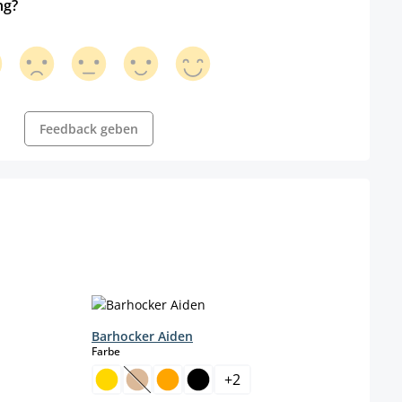
ng?
Feedback geben
Barhocker Aiden
Barh
auswählen
Farbe
Farbe
+
2
(Diese Option ist zurzeit nicht verfügbar.)