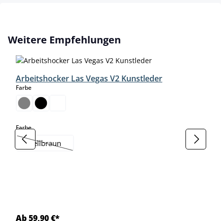
Produktgalerie überspringen
Weitere Empfehlungen
Arbeitshocker Las Vegas V2 Kunstleder
auswählen
Farbe
auswählen
Farbe
hellbraun
(Diese Option ist zurzeit nicht verfügbar.)
Ab 59,90 €*