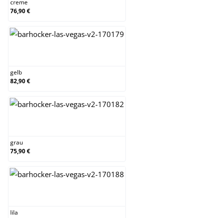
creme
76,90 €
gelb
gelb
82,90 €
grau
grau
75,90 €
lila
lila