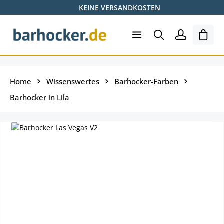
KEINE VERSANDKOSTEN
Zum Hauptinhalt springen
Ware
Home
Wissenswertes
Barhocker-Farben
Barhocker in Lila