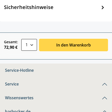
Sicherheitshinweise
zentheme.component.product.quantitySele
Gesamt:
In den Warenkorb
72,90 €
Service-Hotline
Service
Wissenswertes
barhocker.de