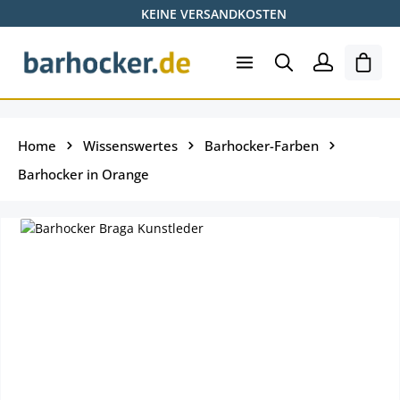
KEINE VERSANDKOSTEN
Zum Hauptinhalt springen
Ware
Home
Wissenswertes
Barhocker-Farben
Barhocker in Orange