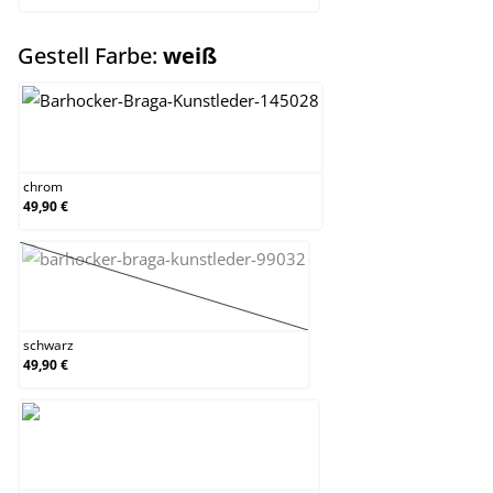
auswählen
Gestell Farbe:
weiß
chrom
chrom
49,90 €
schwarz
(Diese Option ist zurzeit nicht verfügbar.)
schwarz
49,90 €
weiß