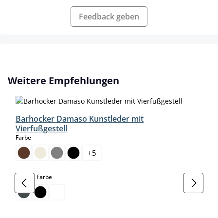
Feedback geben
Produktgalerie überspringen
Weitere Empfehlungen
Barhocker Damaso Kunstleder mit
Vierfußgestell
auswählen
Farbe
+
5
auswählen
Gestell Farbe