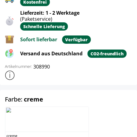
Kostenfrei
Lieferzeit: 1 - 2 Werktage
(Paketservice)
Schnelle Lieferung
Sofort lieferbar
Verfügbar
Versand aus Deutschland
CO2-freundlich
308990
Artikelnummer:
Weitere Produktinformationen anzeigen
auswählen
Farbe:
creme
creme
creme