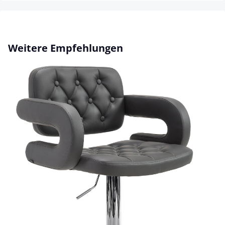
Produktgalerie überspringen
Weitere Empfehlungen