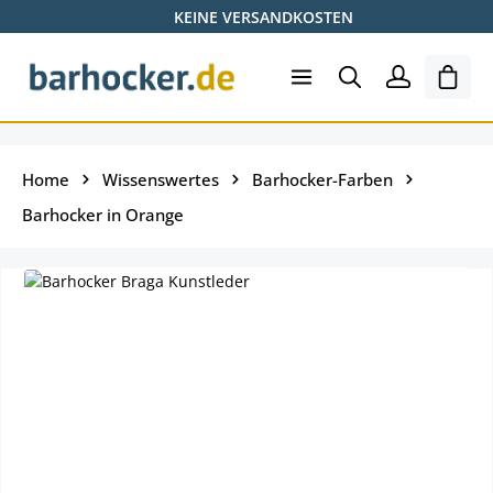
KEINE VERSANDKOSTEN
Zum Hauptinhalt springen
Ware
Home
Wissenswertes
Barhocker-Farben
Barhocker in Orange