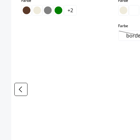
auswählen
auswä
Farbe
Farbe
+
2
auswä
Farbe
borde