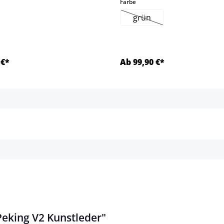
auswählen
Farbe
grün
(Diese Option ist zurzeit
 €*
Ab 99,90 €*
Details
Details
eking V2 Kunstleder"