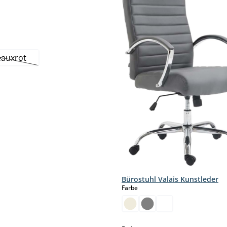
hlen
hlen
auxrot
(Diese Option ist zurzeit nicht verfügbar.)
Bürostuhl Valais Kunstleder
auswählen
Farbe