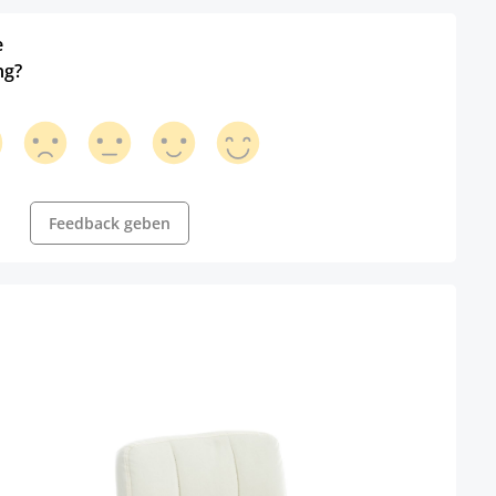
e
ng?
Feedback geben
Arbe