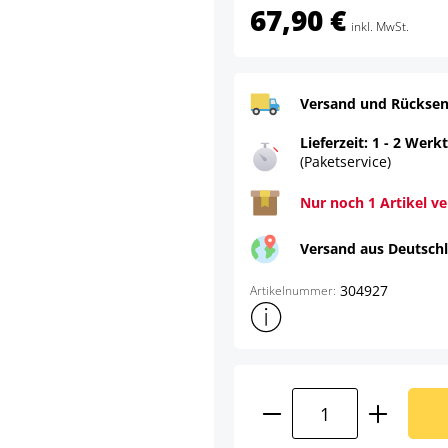
67,90 €
inkl. MwSt.
Versand und Rücksen
Lieferzeit: 1 - 2 Werk
(Paketservice)
Nur noch 1 Artikel v
Versand aus Deutsch
304927
Artikelnummer:
Weitere Produktinformatione
Produkt Anzahl: G