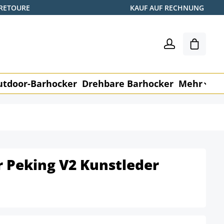
 RETOURE
KAUF AUF RECHNUNG
Warenk
utdoor-Barhocker
Drehbare Barhocker
Mehr
M
 Peking V2 Kunstleder