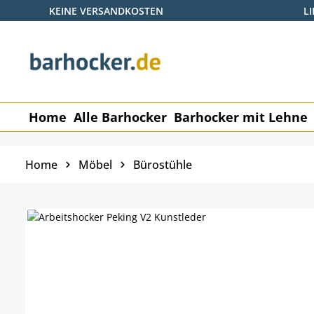
KEINE VERSANDKOSTEN
L
 Hauptinhalt springen
Zur Suche springen
Zur Hauptnavigation springen
Home
Alle Barhocker
Barhocker mit Lehne
Home
Möbel
Bürostühle