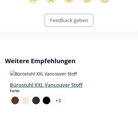
Feedback geben
Produktgalerie überspringen
Weitere Empfehlungen
Bürostuhl XXL Vancouver Stoff
auswählen
Farbe
+
3