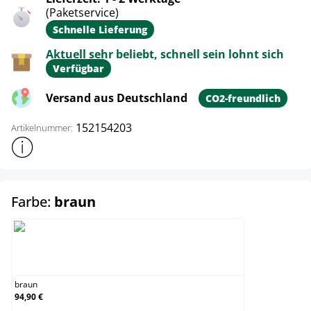
(Paketservice)
Schnelle Lieferung
Aktuell sehr beliebt, schnell sein lohnt sich
Verfügbar
Versand aus Deutschland
CO2-freundlich
152154203
Artikelnummer:
Weitere Produktinformationen anzeigen
auswählen
Farbe:
braun
braun
braun
94,90 €