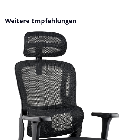
Produktgalerie überspringen
Weitere Empfehlungen