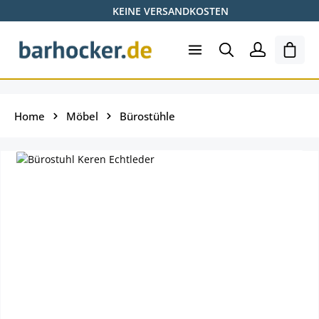
KEINE VERSANDKOSTEN
Zum Hauptinhalt springen
Ware
Home
Möbel
Bürostühle