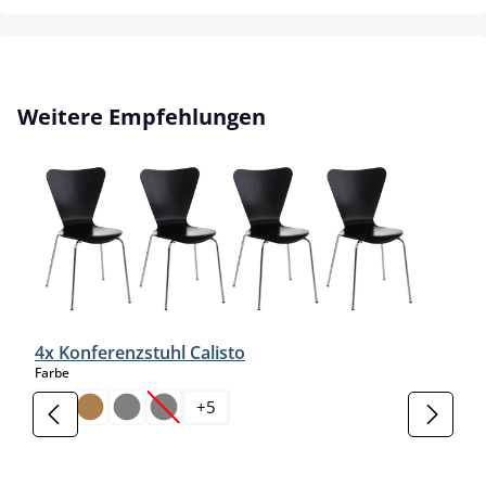
Produktgalerie überspringen
Weitere Empfehlungen
4x Konferenzstuhl Calisto
auswählen
Farbe
+
5
(Diese Option ist zurzeit nicht verfügbar.)