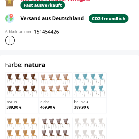
Fast ausverkauft
Versand aus Deutschland
CO2-freundlich
151454426
Artikelnummer:
Weitere Produktinformationen anzeigen
auswählen
Farbe:
natura
braun
eiche
hellblau
braun
eiche
hellblau
389,90 €
469,90 €
389,90 €
natura
walnuss
weiß