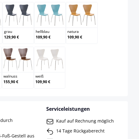
grau
hellblau
natura
grau
hellblau
natura
129,90 €
109,90 €
109,90 €
rz
walnuss
weiß
walnuss
weiß
155,90 €
109,90 €
Serviceleistungen
 durch
Kauf auf Rechnung möglich
14 Tage Rückgaberecht
4-Fuß-Gestell aus