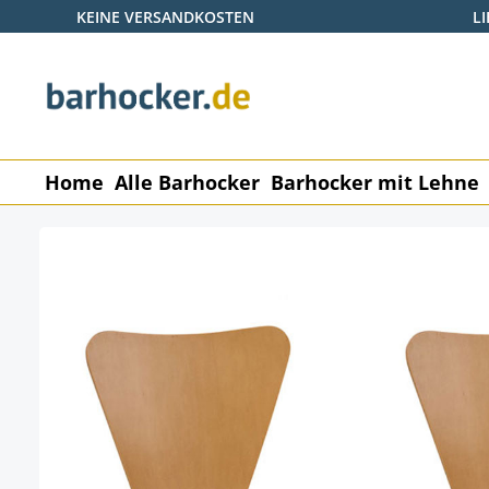
KEINE VERSANDKOSTEN
L
 Hauptinhalt springen
Zur Suche springen
Zur Hauptnavigation springen
Home
Alle Barhocker
Barhocker mit Lehne