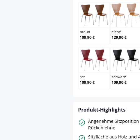
braun
eiche
braun
eiche
109,90 €
129,90 €
rot
schwa
rot
schwarz
109,90 €
109,90 €
Produkt-Highlights
Angenehme Sitzposition
Rückenlehne
Sitzfläche aus Holz und 