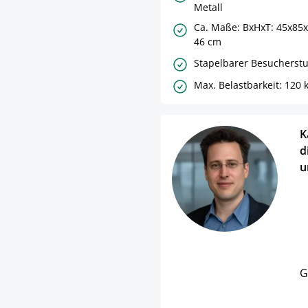
Metall
Ca. Maße: BxHxT: 45x85x
46 cm
Stapelbarer Besucherstu
Max. Belastbarkeit: 120 
K
d
u
G