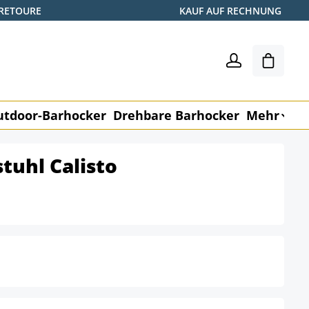
 RETOURE
KAUF AUF RECHNUNG
Warenk
utdoor-Barhocker
Drehbare Barhocker
Mehr
M
tuhl Calisto