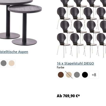
istelltische Aspen
hlen
16 x Stapelstuhl DIEGO
auswählen
Farbe
+
8
(Diese Option ist zurzei
Ab 769,90 €*