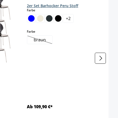
2er Set Barhocker Peru Stoff
auswählen
Farbe
2er S
Kuns
+
2
Farbe
(Di
auswählen
Farbe
braun
Farbe
(Diese Option ist zurzeit nicht verfügbar.)
h
Gestel
t nicht verfügbar.)
Ab 109,90 €*
Ab 1