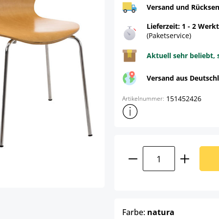
Versand und Rücksen
Lieferzeit: 1 - 2 Werk
(Paketservice)
Aktuell sehr beliebt, 
Versand aus Deutsch
151452426
Artikelnummer:
Weitere Produktinformatione
Produkt Anzahl: G
auswählen
Farbe:
natura