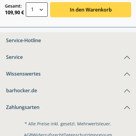
zentheme.component.product.quantitySele
Gesamt:
In den Warenkorb
109,90 €
Service-Hotline
Service
Wissenswertes
barhocker.de
Zahlungsarten
* Alle Preise inkl. gesetzl. Mehrwertsteuer.
AGB
Widerrufsrecht
Datenschutz
Impressum