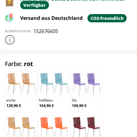
Verfügbar
Versand aus Deutschland
CO2-freundlich
152676605
Artikelnummer:
Weitere Produktinformationen anzeigen
auswählen
Farbe:
rot
eiche
hellblau
lila
eiche
hellblau
lila
129,90 €
104,90 €
109,90 €
natura
orange
rot