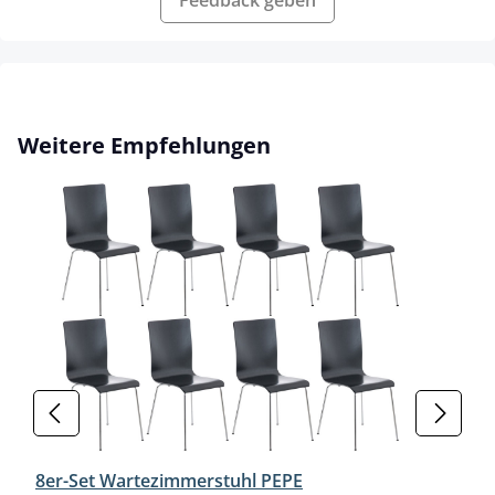
Produktgalerie überspringen
Weitere Empfehlungen
8er-Set Wartezimmerstuhl PEPE