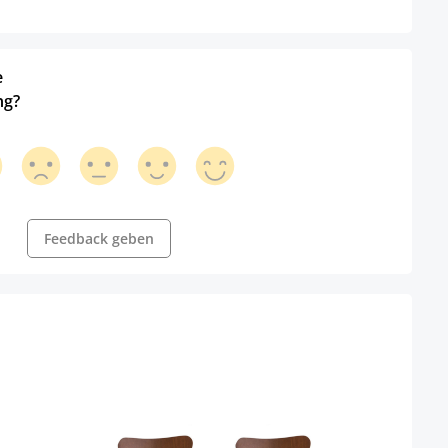
e
ng?
Feedback geben