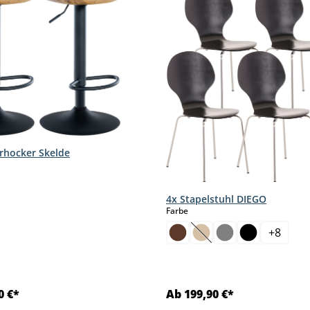
arhocker Skelde
hlen
4x Stapelstuhl DIEGO
auswählen
Farbe
+
8
(Diese Option ist zurzei
0 €*
Ab 199,90 €*