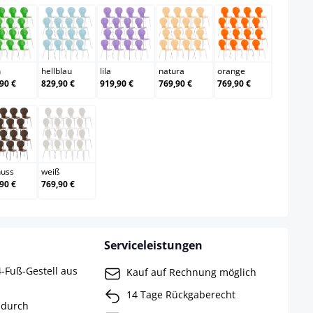
grün
hellblau
lila
natura
orange
n
hellblau
lila
natura
orange
90 €
829,90 €
919,90 €
769,90 €
769,90 €
walnuss
weiß
nuss
weiß
90 €
769,90 €
Serviceleistungen
4-Fuß-Gestell aus
Kauf auf Rechnung möglich
14 Tage Rückgaberecht
 durch