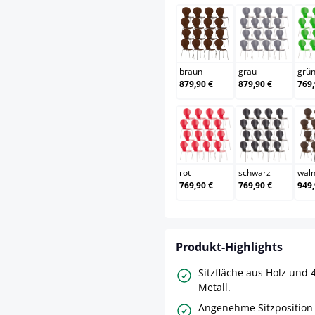
braun
grau
braun
grau
grü
879,90 €
879,90 €
769,
rot
schwarz
rot
schwarz
wal
769,90 €
769,90 €
949,
Produkt-Highlights
Sitzfläche aus Holz und 
Metall.
Angenehme Sitzposition