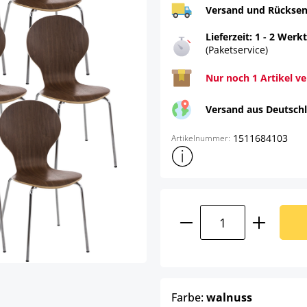
Versand und Rücksen
Lieferzeit: 1 - 2 Werk
(Paketservice)
Nur noch 1 Artikel v
Versand aus Deutsch
1511684103
Artikelnummer:
Weitere Produktinformatione
Produkt Anzahl: G
auswähle
Farbe:
walnuss