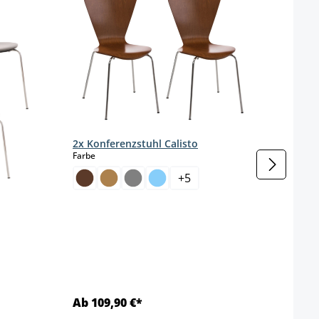
4x Ko
Farbe
2x Konferenzstuhl Calisto
auswählen
Farbe
+
5
t nicht verfügbar.)
Ab 109,90 €*
Ab 1