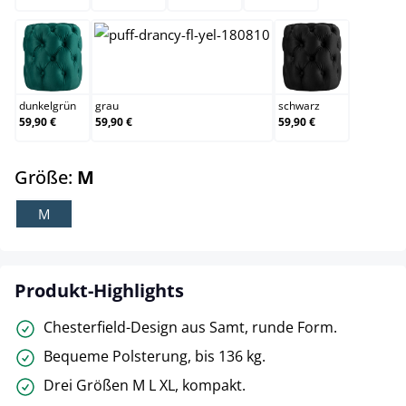
dunkelgrün
grau
schwarz
dunkelgrün
grau
schwarz
59,90 €
59,90 €
59,90 €
auswählen
Größe:
M
M
Produkt-Highlights
Chesterfield-Design aus Samt, runde Form.
Bequeme Polsterung, bis 136 kg.
Drei Größen M L XL, kompakt.