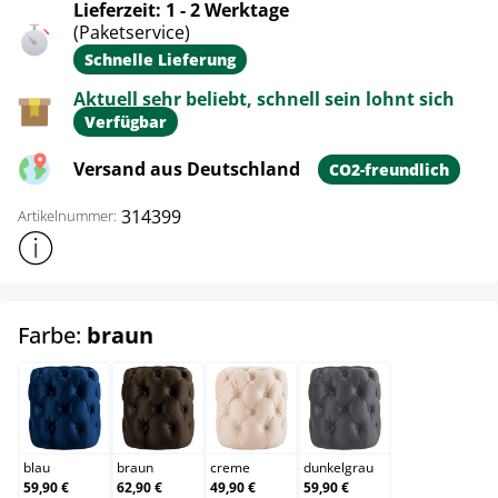
Lieferzeit: 1 - 2 Werktage
(Paketservice)
Schnelle Lieferung
Aktuell sehr beliebt, schnell sein lohnt sich
Verfügbar
Versand aus Deutschland
CO2-freundlich
314399
Artikelnummer:
Weitere Produktinformationen anzeigen
auswählen
Farbe:
braun
blau
braun
creme
dunkelgrau
blau
braun
creme
dunkelgrau
59,90 €
62,90 €
49,90 €
59,90 €