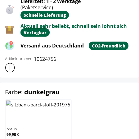
Lieferzeit: 1 - 2 Werktage
(Paketservice)
Schnelle Lieferung
Aktuell sehr beliebt, schnell sein lohnt sich
Verfügbar
Versand aus Deutschland
CO2-freundlich
10624756
Artikelnummer:
Weitere Produktinformationen anzeigen
auswählen
Farbe:
dunkelgrau
braun
braun
99,90 €