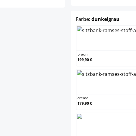
auswä
Farbe:
dunkelgrau
brau
braun
199,90 €
crem
creme
179,90 €
dunk