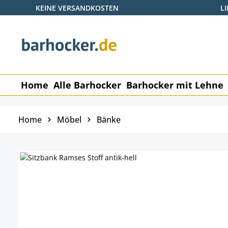
KEINE VERSANDKOSTEN
L
 Hauptinhalt springen
Zur Suche springen
Zur Hauptnavigation springen
Home
Alle Barhocker
Barhocker mit Lehne
Home
Möbel
Bänke