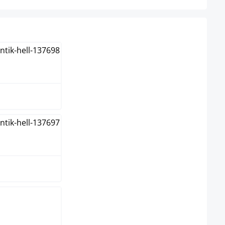
hlen
n
e
elgrau