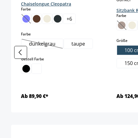
Chaiselongue Cleopatra
auswählen
Farbe
Sitzbank 
auswä
Farbe
+
6
(Diese Option ist zurzeit nicht verfügbar.)
(Diese O
auswählen
Farbe
ausw
Größe
dunkelgrau
taupe
(Diese Option ist zurzeit nicht verfügbar.)
100 
auswählen
Gestell Farbe
150 
Ab 89,90 €*
Ab 124,9
Details