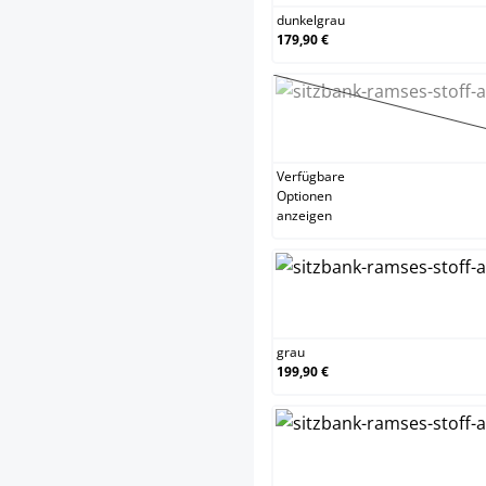
dunkelgrau
179,90 €
gelb
(Diese
Verfügbare
Optionen
anzeigen
grau
grau
199,90 €
schw