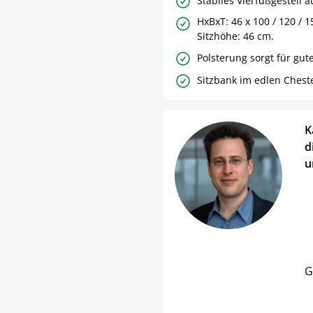
Stabiles Vierfußgestell a
HxBxT: 46 x 100 / 120 / 
Sitzhöhe: 46 cm.
Polsterung sorgt für gute
Sitzbank im edlen Cheste
K
d
u
G