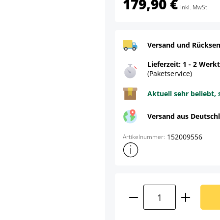
179,90 €
inkl. MwSt.
Versand und Rücksen
Lieferzeit: 1 - 2 Werk
(Paketservice)
Aktuell sehr beliebt, 
Versand aus Deutsch
152009556
Artikelnummer:
Weitere Produktinformatione
Produkt Anzahl: G