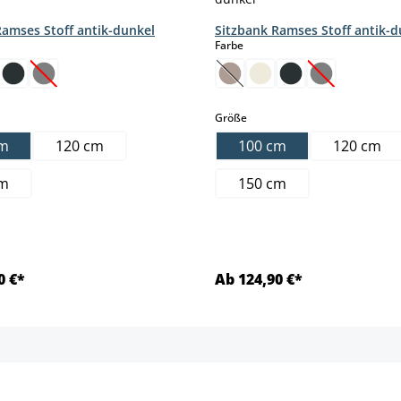
Ramses Stoff antik-dunkel
Sitzbank Ramses Stoff antik-d
hlen
auswählen
Farbe
ption ist zurzeit nicht verfügbar.)
(Diese Option ist zurzeit nicht verfügbar.)
(Diese Option ist zurzeit nic
(Diese Option 
ählen
auswählen
Größe
cm
120 cm
100 cm
120 cm
cm
150 cm
0 €*
Ab 124,90 €*
Details
Details