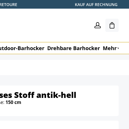
 RETOURE
KAUF AUF RECHNUNG
Warenk
utdoor-Barhocker
Drehbare Barhocker
Mehr
M
es Stoff antik-hell
ße:
150 cm