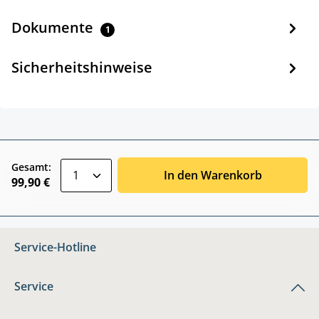
Dokumente
1
Sicherheitshinweise
zentheme.component.product.quantitySele
Gesamt:
In den Warenkorb
99,90 €
Service-Hotline
Service