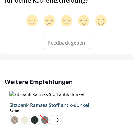
für deine Kaufentscheidung?
Feedback geben
Produktgalerie überspringen
Weitere Empfehlungen
Sitzbank Ramses Stoff antik-dunkel
auswählen
Farbe
+
3
(Diese Option ist zurzeit nicht verfügbar.)
(Diese Option ist zurzeit nicht verfügbar.)